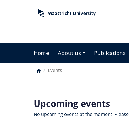
Skip
to
main
content
Home
About us
Publications
Main
menu
Events
Breadcrumb
Upcoming events
No upcoming events at the moment. Please